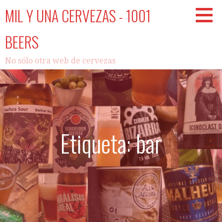
Saltar
MIL Y UNA CERVEZAS - 1001
al
contenido
BEERS
No sólo otra web de cervezas
Etiqueta: bar