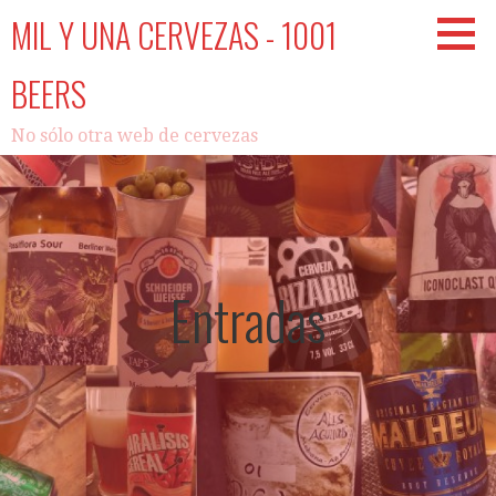
Saltar
MIL Y UNA CERVEZAS - 1001
al
contenido
BEERS
No sólo otra web de cervezas
Entradas